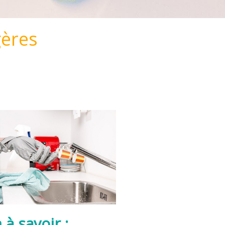
gères
 à savoir :