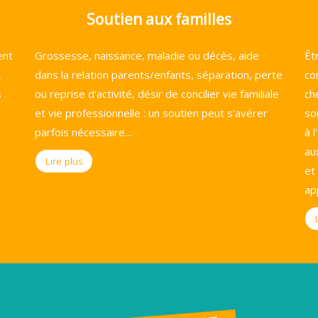
Soutien aux familles
ent
Grossesse, naissance, maladie ou décès, aide
Êt
,
dans la relation parents/enfants, séparation, perte
co
s
ou reprise d'activité, désir de concilier vie familiale
ch
et vie professionnelle : un soutien peut s'avérer
so
parfois nécessaire...
à 
au
Lire plus
et
ap