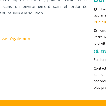
vre dans un environnement sain et ordonné.
Fair
t, l’ADMR a la solution.
ouvre 
Plus d’i
Vous 
votre M
sser également ...
le droi
Où tro
Sur l’e
Conta
au 02.
coordo
plus pr