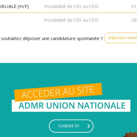
ILIALE (H/F)
Possibilité de CDI ou CDD
01
Possibilité de CDI ou CDD
28
Déposez votre
 souhaitez déposer une candidature spontanée ?