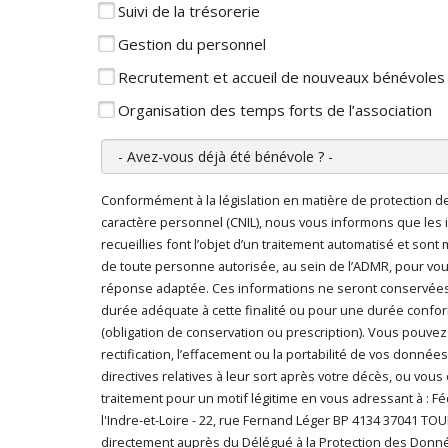
Suivi de la trésorerie
Gestion du personnel
Recrutement et accueil de nouveaux bénévoles
Organisation des temps forts de l’association
Avez-vous déjà été bénévole ?
Conformément à la législation en matière de protection 
En cliquant sur "Envoyer", je consens au traitem
caractère personnel (CNIL), nous vous informons que les 
caractère personnel
*
recueillies font l’objet d’un traitement automatisé et sont
de toute personne autorisée, au sein de l’ADMR, pour vo
réponse adaptée. Ces informations ne seront conservée
durée adéquate à cette finalité ou pour une durée conform
(obligation de conservation ou prescription). Vous pouvez
rectification, l’effacement ou la portabilité de vos données
directives relatives à leur sort après votre décès, ou vous
traitement pour un motif légitime en vous adressant à : 
l'Indre-et-Loire - 22, rue Fernand Léger BP 4134 37041 T
directement auprès du Délégué à la Protection des Don