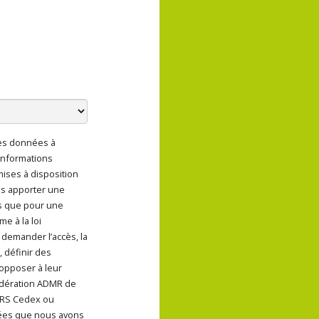
des données à
ent de mes données à
informations
 mises à disposition
us apporter une
s que pour une
e à la loi
 demander l’accès, la
, définir des
 opposer à leur
Fédération ADMR de
OURS Cedex ou
nées que nous avons